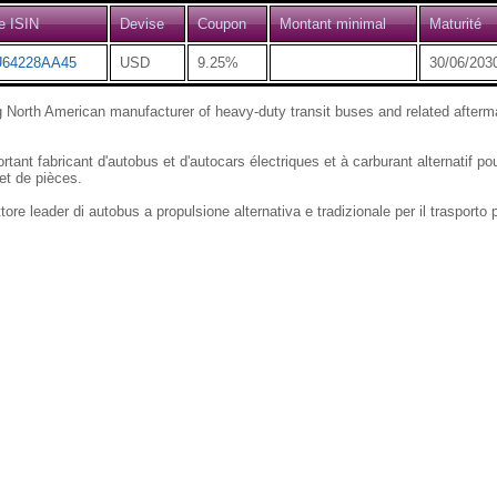
e ISIN
Devise
Coupon
Montant minimal
Maturité
64228AA45
USD
9.25%
30/06/203
g North American manufacturer of heavy-duty transit buses and related aftermar
tant fabricant d'autobus et d'autocars électriques et à carburant alternatif p
et de pièces.
ore leader di autobus a propulsione alternativa e tradizionale per il trasporto