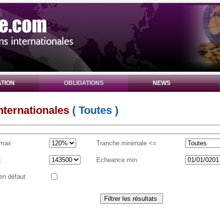
TION
OBLIGATIONS
NEWS
internationales
( Toutes )
 max
Tranche minimale <=
x
Echeance min
en défaut