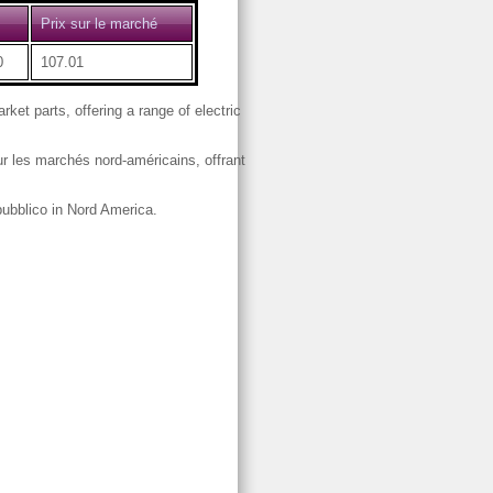
Prix sur le marché
0
107.01
ket parts, offering a range of electric
our les marchés nord-américains, offrant
 pubblico in Nord America.