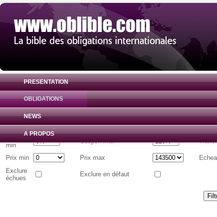
PRESENTATION
OBLIGATIONS
Liste d'obligations internationales
( Toutes 
NEWS
Emetteur
A PROPOS
Coupon
Coupon max
Tranc
min
Prix min
Prix max
Echea
Exclure
Exclure en défaut
échues